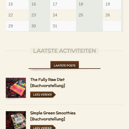
15
16
17
18
19
20
22
23
24
25
26
27
29
30
31
LAATSTE ACTIVITEITEN
LAATSTE POSTS
The Fully Raw Diet
[Buchvorstellung]
LEES VERDER
Simple Green Smoothies
[Buchvorstellung]
LEES VERDER