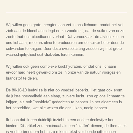
Wij willen geen grote mengten aan vet in ons lichaam, omdat het vet
zich aan de bloedbanen legd en zo voorkomt, dat de suiker van onze
zoete fruit ons bloedbanen verlaat. Dat veroorzaakt de alvleesklier in
ons lichaam, meer inzuline te produceren om de suiker beter door de
celwanden te krijgen. Door deze overbelasting zouden wij met grote
waarschijnlijkheid ooit
diabetes
leren kennen.
Wij willen ook geen complexe kookhydraten, omdat ons lichaam
ervoor hard heeft gewerkd om ze in onze van de natuur voorgezien
brandstof te delen.
De 80-10-10 leefwijze is niet op voedsel beperkt. Het gaat ook erom,
de juiste hoeveelheid aan slaap, zuivere lucht, zon op ons lichaam te
krijgen, als ook "positiefe" gedachten te hebben. In het algemeen is
het hetzeldfde, wat alle wezen die ons lijken, nodig hebben.
Ik hoop dat ik een duidelijk inzicht in een andere denkwijze kon
bieden. Dit artikel zou maximaal als een "blaffer" dienen, de thematiek
is veel te breed om het in zo n klein tekst voldoende uitteleggen.