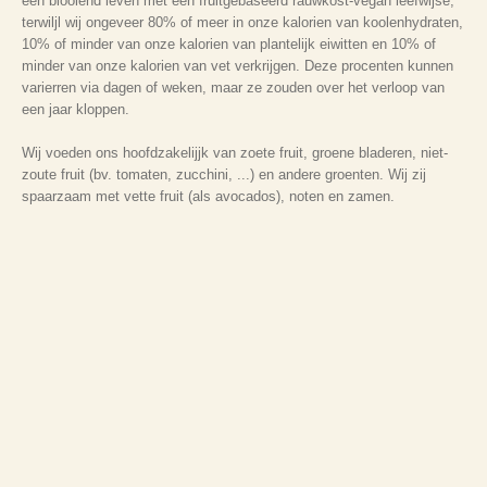
een blooiend leven met een fruitgebaseerd rauwkost-vegan leefwijse,
terwiljl wij ongeveer 80% of meer in onze kalorien van koolenhydraten,
10% of minder van onze kalorien van plantelijk eiwitten en 10% of
minder van onze kalorien van vet verkrijgen. Deze procenten kunnen
varierren via dagen of weken, maar ze zouden over het verloop van
een jaar kloppen.
Wij voeden ons hoofdzakelijjk van zoete fruit, groene bladeren, niet-
zoute fruit (bv. tomaten, zucchini, ...) en andere groenten. Wij zij
spaarzaam met vette fruit (als avocados), noten en zamen.