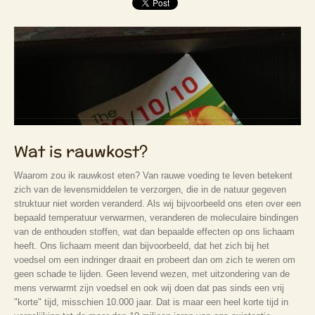
Wat is rauwkost?
Waarom zou ik rauwkost eten? Van rauwe voeding te leven betekent
zich van de levensmiddelen te verzorgen, die in de natuur gegeven
struktuur niet worden veranderd. Als wij bijvoorbeeld ons eten over een
bepaald temperatuur verwarmen, veranderen de moleculaire bindingen
van de enthouden stoffen, wat dan bepaalde effecten op ons lichaam
heeft. Ons lichaam meent dan bijvoorbeeld, dat het zich bij het
voedsel om een indringer draait en probeert dan om zich te weren om
geen schade te lijden. Geen levend wezen, met uitzondering van de
mens verwarmt zijn voedsel en ook wij doen dat pas sinds een vrij
"korte" tijd, misschien 10.000 jaar. Dat is maar een heel korte tijd in