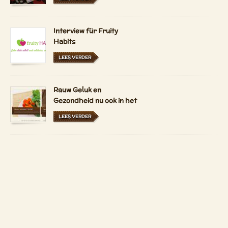
Interview für Fruity
Habits
LEES VERDER
Rauw Geluk en
Gezondheid nu ook in het
Nederlands en
LEES VERDER
Hongaars
Verse tarwegras sap uit
Stiermarken in
Oostenrijk en Duitsland
LEES VERDER
Copyright 2026 by
Patrizio Bekerle
Kontakt
Auf Deutsch anzeigen