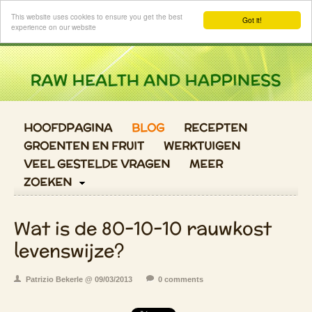
Login
This website uses cookies to ensure you get the best
Got it!
experience on our website
HOOFDPAGINA
BLOG
RECEPTEN
GROENTEN EN FRUIT
WERKTUIGEN
VEEL GESTELDE VRAGEN
MEER
ZOEKEN
Wat is de 80-10-10 rauwkost
levenswijze?
Patrizio Bekerle @ 09/03/2013
0 comments