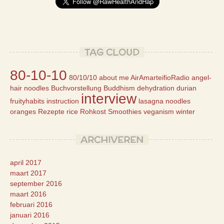
TAG CLOUD
80-10-10
80/10/10
about me
AirAmarteifioRadio
angel-
hair noodles
Buchvorstellung
Buddhism
dehydration
durian
interview
fruityhabits
instruction
lasagna
noodles
oranges
Rezepte
rice
Rohkost
Smoothies
veganism
winter
ARCHIVEREN
april 2017
maart 2017
september 2016
maart 2016
februari 2016
januari 2016