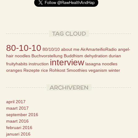
TAG CLOUD
80-10-10
80/10/10
about me
AirAmarteifioRadio
angel-
hair noodles
Buchvorstellung
Buddhism
dehydration
durian
interview
fruityhabits
instruction
lasagna
noodles
oranges
Rezepte
rice
Rohkost
Smoothies
veganism
winter
ARCHIVEREN
april 2017
maart 2017
september 2016
maart 2016
februari 2016
januari 2016