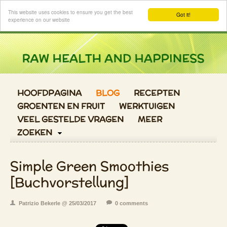
Login
This website uses cookies to ensure you get the best
Got it!
experience on our website
HOOFDPAGINA
BLOG
RECEPTEN
GROENTEN EN FRUIT
WERKTUIGEN
VEEL GESTELDE VRAGEN
MEER
ZOEKEN
Simple Green Smoothies
[Buchvorstellung]
Patrizio Bekerle @ 25/03/2017
0 comments