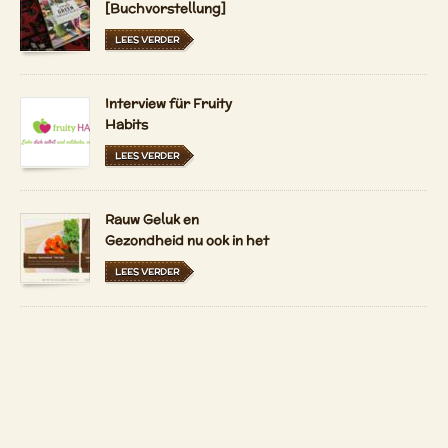
[Buchvorstellung]
LEES VERDER
Interview für Fruity
Habits
LEES VERDER
Rauw Geluk en
Gezondheid nu ook in het
Nederlands en
LEES VERDER
Hongaars
Verse tarwegras sap uit
Stiermarken in
Oostenrijk en Duitsland
LEES VERDER