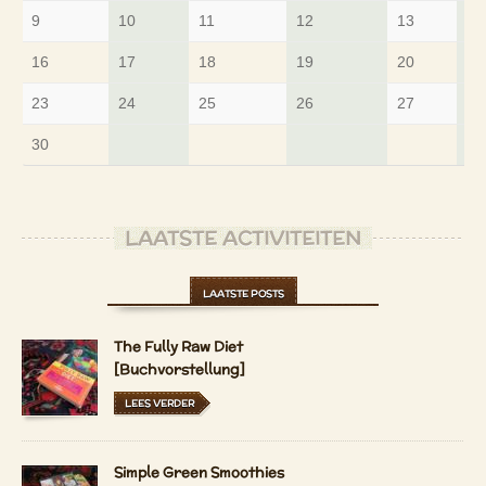
9
10
11
12
13
14
16
17
18
19
20
21
23
24
25
26
27
28
30
LAATSTE ACTIVITEITEN
LAATSTE POSTS
The Fully Raw Diet
[Buchvorstellung]
LEES VERDER
Simple Green Smoothies