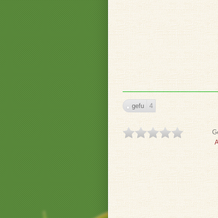
gefu
4
Ge