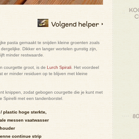
KO
C
Volgend helper
rlijke pasta gemaakt te snijden kleine groenten zoals
 dergelijke. Dikker en langer wortelen gunstig zijn,
lijft minder restwaarde.
n courgette groot, is de
Lurch Spirali
. Het voordeel
dat er minder residuen op te blijven met kleine
unt knippen, zodat gebogen courgette die je kunt met
e Spirelli met een tandenborstel.
 / plastic hoge sterkte,
80
ale messen vaatwasser
 houder
lienne continue strip