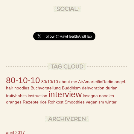
SOCIAL
TAG CLOUD
80-10-10
80/10/10
about me
AirAmarteifioRadio
angel-
hair noodles
Buchvorstellung
Buddhism
dehydration
durian
interview
fruityhabits
instruction
lasagna
noodles
oranges
Rezepte
rice
Rohkost
Smoothies
veganism
winter
ARCHIVEREN
april 2017