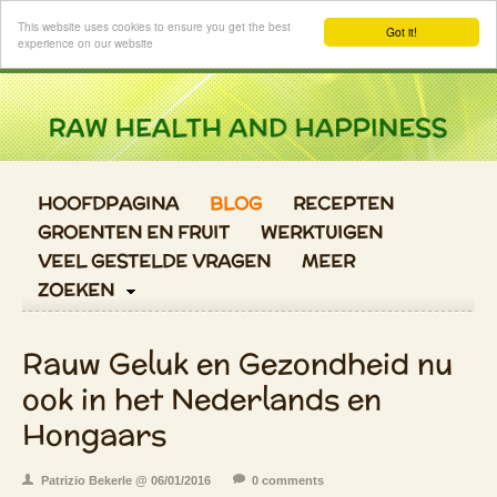
Login
This website uses cookies to ensure you get the best
Got it!
experience on our website
HOOFDPAGINA
BLOG
RECEPTEN
GROENTEN EN FRUIT
WERKTUIGEN
VEEL GESTELDE VRAGEN
MEER
ZOEKEN
Rauw Geluk en Gezondheid nu
ook in het Nederlands en
Hongaars
Patrizio Bekerle @ 06/01/2016
0 comments