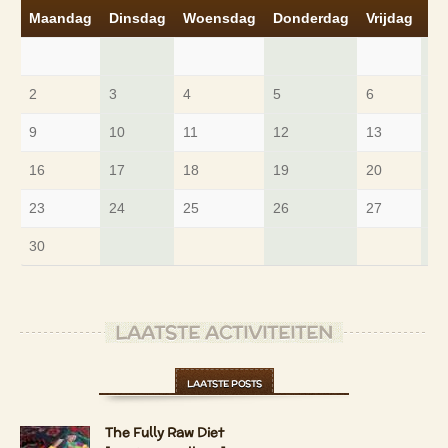
Maandag
Dinsdag
Woensdag
Donderdag
Vrijdag
Za
2
3
4
5
6
7
9
10
11
12
13
14
16
17
18
19
20
21
23
24
25
26
27
28
30
LAATSTE ACTIVITEITEN
LAATSTE POSTS
The Fully Raw Diet