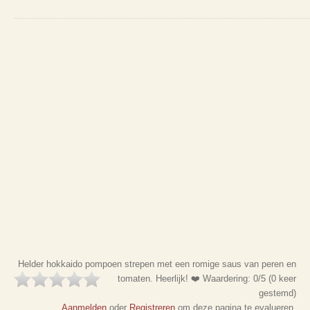
Helder hokkaido pompoen strepen met een romige saus van peren en
tomaten. Heerlijk! ❤️
Waardering:
0
/5 (
0
keer
gestemd)
Aanmelden
oder
Registreren
om deze pagina te evalueren.