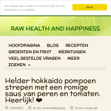
Login
This website uses cookies to ensure you get the best
Got it!
experience on our website
HOOFDPAGINA
BLOG
RECEPTEN
GROENTEN EN FRUIT
WERKTUIGEN
VEEL GESTELDE VRAGEN
MEER
ZOEKEN
Helder hokkaido pompoen
strepen met een romige
saus van peren en tomaten.
Heerlijk! ❤️
17/10/2013
15 min. toebereidingstijd
15 min. totaal tijd