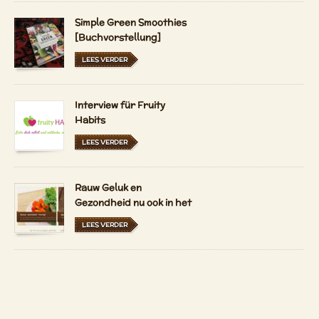
Simple Green Smoothies
[Buchvorstellung]
LEES VERDER
Interview für Fruity
Habits
LEES VERDER
Rauw Geluk en
Gezondheid nu ook in het
Nederlands en
LEES VERDER
Hongaars
Verse tarwegras sap uit
Stiermarken in
Oostenrijk en Duitsland
LEES VERDER