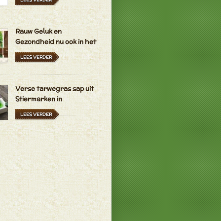
Rauw Geluk en
Gezondheid nu ook in het
Nederlands en
LEES VERDER
Hongaars
Verse tarwegras sap uit
Stiermarken in
Oostenrijk en Duitsland
LEES VERDER