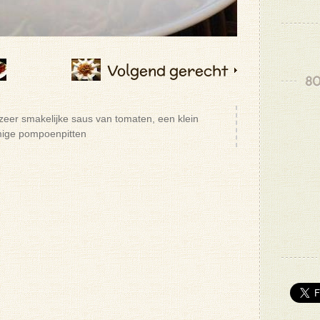
Volgend gerecht
80
eer smakelijke saus van tomaten, een klein
mige pompoenpitten