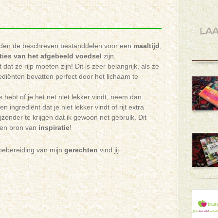
LAA
lden de beschreven bestanddelen voor een
maaltijd
,
ties van het
afgebeeld
voedsel
zijn.
 dat ze rijp moeten zijn! Dit is zeer belangrijk, als ze
diënten bevatten perfect door het lichaam te
is hebt of je het net niet lekker vindt, neem dan
ingrediënt dat je niet lekker vindt of rijt extra
ijzonder te krijgen dat ik gewoon net gebruik. Dit
een bron van
inspiratie
!
toebereiding van mijn
gerechten
vind jij