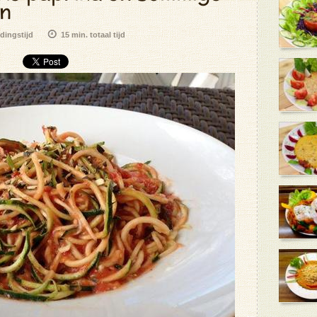
n
dingstijd
15 min. totaal tijd