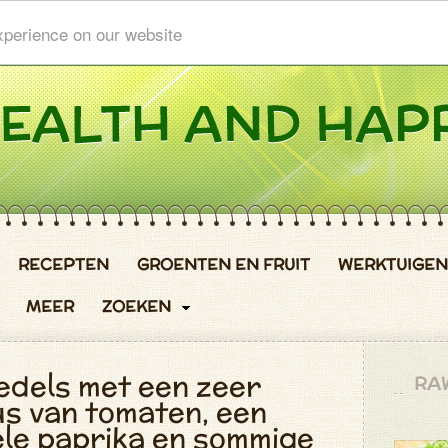
xperience on our website
RECEPTEN
GROENTEN EN FRUIT
WERKTUIGEN
MEER
ZOEKEN
edels met een zeer
RA
us van tomaten, een
gele paprika en sommige