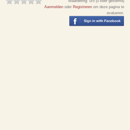
Waardering:
0
/5 (
0
keer gestemd)
Aanmelden
oder
Registreren
om deze pagina te
evalueren.