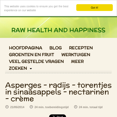
Login
This website uses cookies to ensure you get the best
Got it!
experience on our website
HOOFDPAGINA
BLOG
RECEPTEN
GROENTEN EN FRUIT
WERKTUIGEN
VEEL GESTELDE VRAGEN
MEER
ZOEKEN
Asperges - radijs - torentjes
in sinaasappels - nectarinen
- crème
21/05/2014
24 min. toebereidingstijd
24 min. totaal tijd