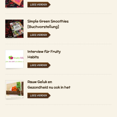
LEES VERDER
Simple Green Smoothies
[Buchvorstellung]
LEES VERDER
Interview für Fruity
Habits
LEES VERDER
Rauw Geluk en
Gezondheid nu ook in het
Nederlands en
LEES VERDER
Hongaars
Verse tarwegras sap uit