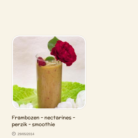
Frambozen - nectarines -
perzik - smoothie
29/05/2014