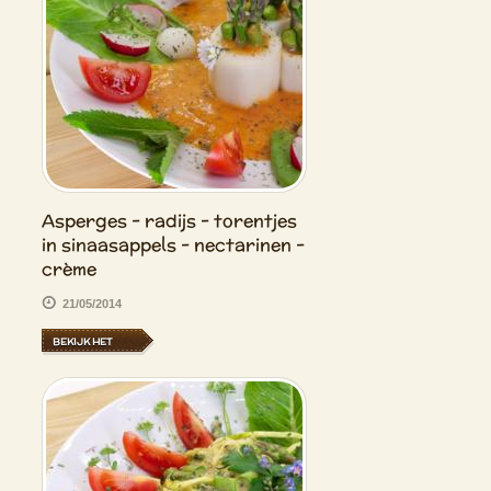
Asperges - radijs - torentjes
in sinaasappels - nectarinen -
crème
21/05/2014
BEKIJK HET