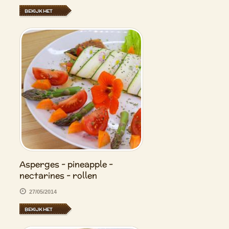
BEKIJK HET
Asperges - pineapple -
nectarines - rollen
27/05/2014
BEKIJK HET