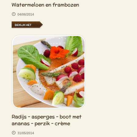
Watermeloen en frambozen
04/06/2014
BEKIJK HET
Radijs - asperges - boot met
ananas - perzik - crème
31/05/2014