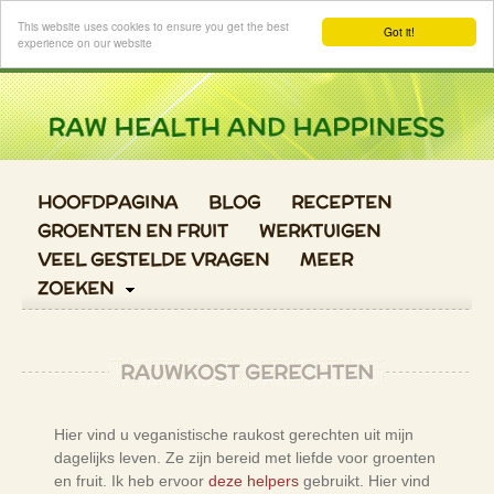
Login
This website uses cookies to ensure you get the best
Got it!
experience on our website
HOOFDPAGINA
BLOG
RECEPTEN
GROENTEN EN FRUIT
WERKTUIGEN
VEEL GESTELDE VRAGEN
MEER
ZOEKEN
RAUWKOST GERECHTEN
Hier vind u veganistische raukost gerechten uit mijn
dagelijks leven. Ze zijn bereid met liefde voor groenten
en fruit. Ik heb ervoor
deze helpers
gebruikt. Hier vind