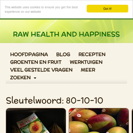
Login
This website uses cookies to ensure you get the best
Got it!
experience on our website
HOOFDPAGINA
BLOG
RECEPTEN
GROENTEN EN FRUIT
WERKTUIGEN
VEEL GESTELDE VRAGEN
MEER
ZOEKEN
Sleutelwoord: 80-10-10