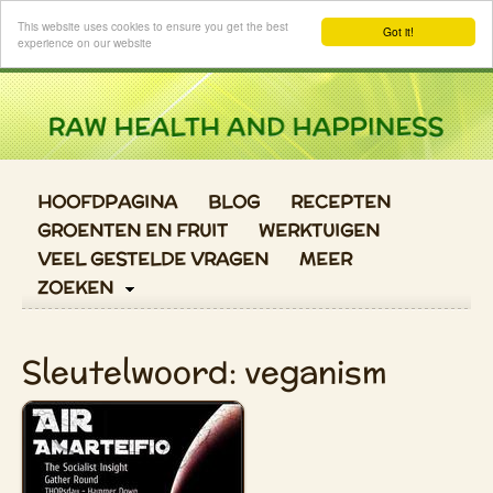
Login
This website uses cookies to ensure you get the best
Got it!
experience on our website
HOOFDPAGINA
BLOG
RECEPTEN
GROENTEN EN FRUIT
WERKTUIGEN
VEEL GESTELDE VRAGEN
MEER
ZOEKEN
Sleutelwoord: veganism